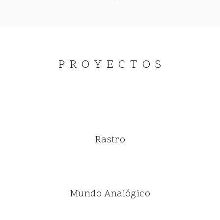
P R O Y E C T O S
Rastro
Mundo Analógico